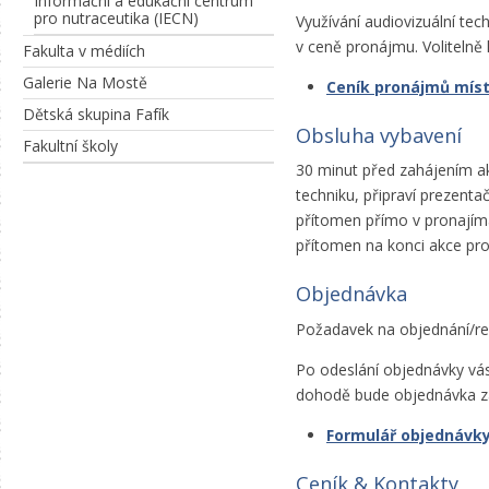
Informační a edukační centrum
pro nutraceutika (IECN)
Využívání audiovizuální tec
v ceně pronájmu. Volitelně 
Fakulta v médiích
Galerie Na Mostě
Ceník pronájmů míst
Dětská skupina Fafík
Obsluha vybavení
Fakultní školy
30 minut před zahájením ak
techniku, připraví prezenta
přítomen přímo v pronajíman
přítomen na konci akce pro
Objednávka
Požadavek na objednání/re
Po odeslání objednávky vá
dohodě bude objednávka z
Formulář objednávk
Ceník & Kontakty