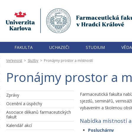
FAKULTA
UCHAZEČI
STUDIUM
VĚDA
Veřejnost
>
Služby
>
Pronájmy prostor a místností
Pronájmy prostor a m
Farmaceutická fakulta nabí
Zprávy
sjezdů, seminářů, vernisáž
Ocenění a úspěchy
vybavením a školenou obsl
Asociace děkanů farmaceutických
fakult
Nabídka místností a
Kalendář akcí
Posluchárny