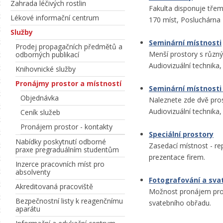
Zahrada léčivých rostlin
Fakulta disponuje třem
Lékové informační centrum
170 míst, Posluchárna B
Služby
Seminární místnosti
Prodej propagačních předmětů a
Menší prostory s různý
odborných publikací
Audiovizuální technika,
Knihovnické služby
Pronájmy prostor a místností
Seminární místnosti 
Objednávka
Naleznete zde dvě pros
Audiovizuální technika,
Ceník služeb
Pronájem prostor - kontakty
Speciální prostory
Nabídky poskytnutí odborné
Zasedací místnost - rep
praxe pregraduálním studentům
prezentace firem.
Inzerce pracovních míst pro
absolventy
Fotografování a sva
Akreditovaná pracoviště
Možnost pronájem pros
Bezpečnostní listy k reagenčnímu
svatebního obřadu.
aparátu