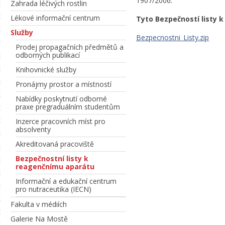
1907/2006.
Zahrada léčivých rostlin
Lékové informační centrum
Tyto Bezpečností listy 
Služby
Bezpecnostni_Listy.zip
Prodej propagačních předmětů a
odborných publikací
Knihovnické služby
Pronájmy prostor a místností
Nabídky poskytnutí odborné
praxe pregraduálním studentům
Inzerce pracovních míst pro
absolventy
Akreditovaná pracoviště
Bezpečnostní listy k
reagenčnímu aparátu
Informační a edukační centrum
pro nutraceutika (IECN)
Fakulta v médiích
Galerie Na Mostě