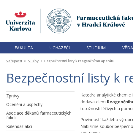
FAKULTA
UCHAZEČI
STUDIUM
VĚDA
Veřejnost
>
Služby
>
Bezpečnostní listy k reagenčnímu aparátu
Bezpečnostní listy k
Katedra analytické chemie 
Zprávy
dodavatelem
Reagenčního
Ocenění a úspěchy
totožnosti léčivých a pomo
Asociace děkanů farmaceutických
fakult
Povinností každého výrobce
Kalendář akcí
Nabízíme soubor bezpečnost