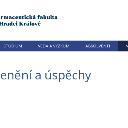
STUDIUM
VĚDA A VÝZKUM
ABSOLVENTI
enění a úspěchy