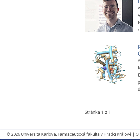
V
V
H
r
V
M
D
p
d
Stránka 1 z 1
© 2026
Univerzita Karlova, Farmaceutická fakulta v Hradci Králové
|
O 