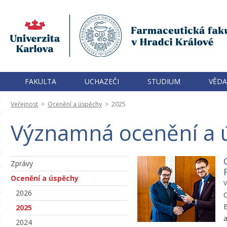
FAKULTA
UCHAZEČI
STUDIUM
VĚDA
Veřejnost
>
Ocenění a úspěchy
>
2025
Významná ocenění a ú
Zprávy
Ocenění a úspěchy
V
2026
C
B
2025
2024