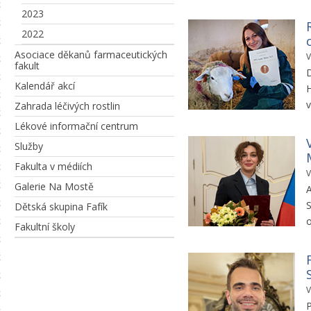
2023
2022
Asociace děkanů farmaceutických
V
fakult
D
Kalendář akcí
H
v
Zahrada léčivých rostlin
Lékové informační centrum
Služby
Fakulta v médiích
V
Galerie Na Mostě
A
S
Dětská skupina Fafík
o
Fakultní školy
V
P