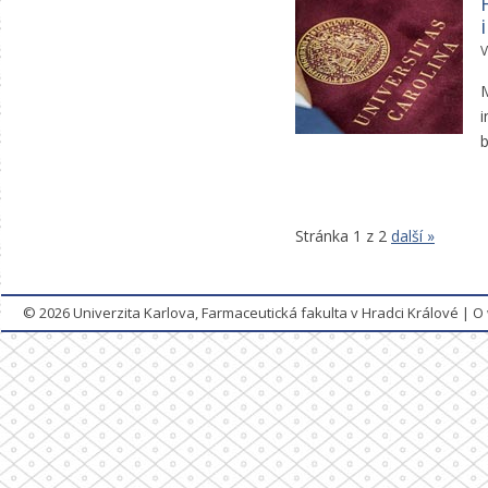
V
M
i
b
Stránka 1 z 2
další »
© 2026
Univerzita Karlova, Farmaceutická fakulta v Hradci Králové
|
O 