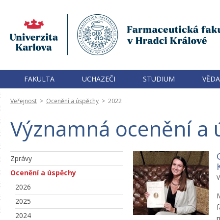
FAKULTA
UCHAZEČI
STUDIUM
VĚDA
Veřejnost
>
Ocenění a úspěchy
>
2022
Významná ocenění a ú
Zprávy
Ocenění a úspěchy
V
2026
M
2025
f
2024