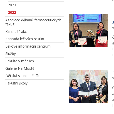
2023
2022
Asociace děkanů farmaceutických
fakult
V
Kalendář akcí
Č
Zahrada léčivých rostlin
a
Lékové informační centrum
P
Služby
P
Fakulta v médiích
Galerie Na Mostě
Dětská skupina Fafík
V
Fakultní školy
C
a
z
F