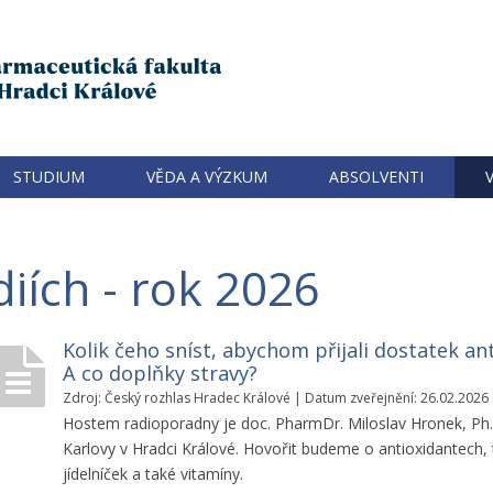
STUDIUM
VĚDA A VÝZKUM
ABSOLVENTI
iích - rok 2026
Kolik čeho sníst, abychom přijali dostatek ant
A co doplňky stravy?
Zdroj: Český rozhlas Hradec Králové | Datum zveřejnění: 26.02.2026
Hostem radioporadny je doc. PharmDr. Miloslav Hronek, Ph.D
Karlovy v Hradci Králové. Hovořit budeme o antioxidantech
jídelníček a také vitamíny.