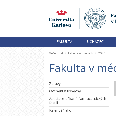
FAKULTA
UCHAZEČI
Veřejnost
>
Fakulta v médiích
>
2026
Fakulta v méd
Zprávy
Ocenění a úspěchy
Asociace děkanů farmaceutických
fakult
Kalendář akcí