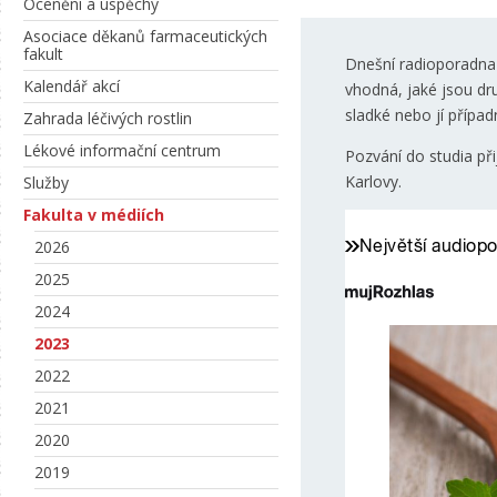
Ocenění a úspěchy
Asociace děkanů farmaceutických
fakult
Dnešní radioporadna j
Kalendář akcí
vhodná, jaké jsou dr
sladké nebo jí případ
Zahrada léčivých rostlin
Lékové informační centrum
Pozvání do studia při
Karlovy.
Služby
Fakulta v médiích
2026
2025
2024
2023
2022
2021
2020
2019