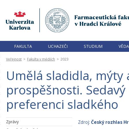
FAKULTA
UCHAZEČI
STUDIUM
VĚDA
Veřejnost
>
Fakulta v médiích
>
2023
Umělá sladidla, mýty a
prospěšnosti. Sedavý 
preferenci sladkého
Zprávy
Zdroj:
Český rozhlas H