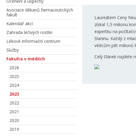
Ocenění a úspěchy
Asociace děkanů farmaceutických
fakult
Laureátem Ceny Neuro
Kalendář akcí
získal 1,5 milionu k
expertku na počítač
Zahrada léčivých rostlin
Slaninu. Každý z mla
Lékové informační centrum
vědcům pět milionů k
Služby
Celý článek najdete 
Fakulta v médiích
2026
2025
2024
2023
2022
2021
2020
2019