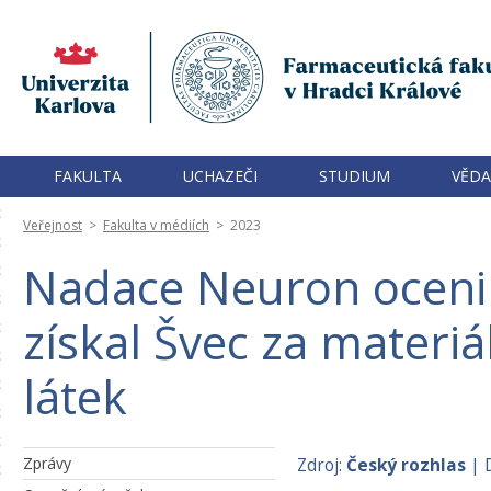
FAKULTA
UCHAZEČI
STUDIUM
VĚDA
Veřejnost
>
Fakulta v médiích
>
2023
Nadace Neuron ocenil
získal Švec za materi
látek
Zprávy
Zdroj:
Český rozhlas
| 