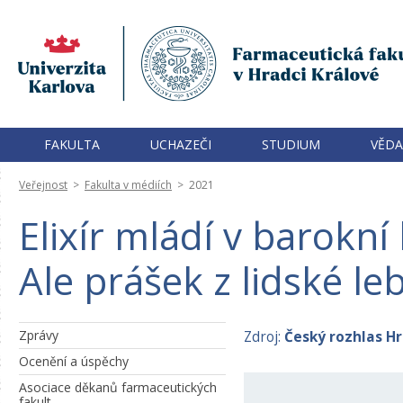
FAKULTA
UCHAZEČI
STUDIUM
VĚDA
Veřejnost
>
Fakulta v médiích
>
2021
Elixír mládí v barokní
Ale prášek z lidské l
Zprávy
Zdroj:
Český rozhlas H
Ocenění a úspěchy
Asociace děkanů farmaceutických
fakult