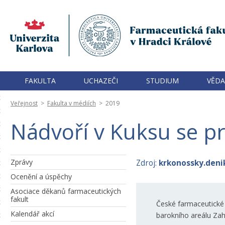
FAKULTA
UCHAZEČI
STUDIUM
VĚDA
Veřejnost
>
Fakulta v médiích
>
2019
Nádvoří v Kuksu se pr
Zprávy
Zdroj:
krkonossky.deni
Ocenění a úspěchy
Asociace děkanů farmaceutických
fakult
České farmaceutické
Kalendář akcí
barokního areálu Zah