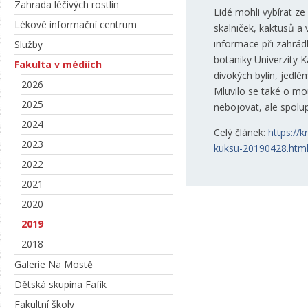
Zahrada léčivých rostlin
Lidé mohli vybírat z
Lékové informační centrum
skalniček, kaktusů a
informace při zahrá
Služby
botaniky Univerzity K
Fakulta v médiích
divokých bylin, jedlé
2026
Mluvilo se také o mo
2025
nebojovat, ale spolu
2024
Celý článek:
https://k
2023
kuksu-20190428.htm
2022
2021
2020
2019
2018
Galerie Na Mostě
Dětská skupina Fafík
Fakultní školy