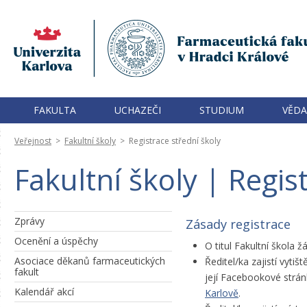
FAKULTA
UCHAZEČI
STUDIUM
VĚDA
Veřejnost
>
Fakultní školy
>
Registrace střední školy
Fakultní školy | Regis
Zprávy
Zásady registrace
Ocenění a úspěchy
O titul Fakultní škola ž
Asociace děkanů farmaceutických
Ředitel/ka zajistí vyti
fakult
její Facebookové strán
Kalendář akcí
Karlově
.