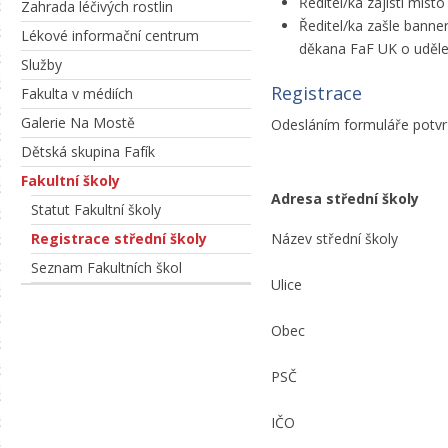
Ředitel/ka zajistí míst
Zahrada léčivých rostlin
Ředitel/ka zašle banne
Lékové informační centrum
děkana FaF UK o udělení
Služby
Registrace
Fakulta v médiích
Galerie Na Mostě
Odesláním formuláře potvrz
Dětská skupina Fafík
Fakultní školy
Adresa střední školy
Statut Fakultní školy
Název střední školy
Registrace střední školy
Seznam Fakultních škol
Ulice
Obec
PSČ
IČO