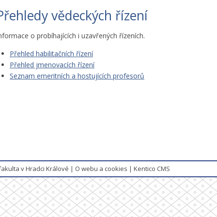
Přehledy vědeckých řízení
nformace o probíhajících i uzavřených řízeních.
Přehled habilitačních řízení
Přehled jmenovacích řízení
Seznam emeritních a hostujících profesorů
fakulta v Hradci Králové
|
O webu a cookies
|
Kentico CMS