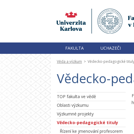
FAKULTA
UCHAZEČI
Věda a výzkum
>
Vědecko-pedagogické titul
Vědecko-peda
F
TOP fakulta ve vědě
h
Oblasti výzkumu
Výzkumné projekty
Vědecko-pedagogické tituly
Řízení ke jmenování profesorem