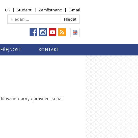
UK
|
Studenti
|
Zaměstnanci
|
E-mail
VEŘEJNOST
KONTAKT
editované obory oprávnění
konat