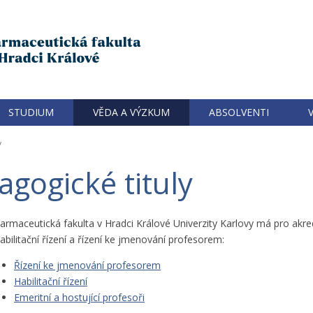
STUDIUM
VĚDA A VÝZKUM
ABSOLVENTI
y
gogické tituly
armaceutická fakulta v Hradci Králové Univerzity Karlovy má pro akr
abilitační řízení a řízení ke jmenování profesorem:
Řízení ke jmenování profesorem
Habilitační řízení
Emeritní a hostující profesoři