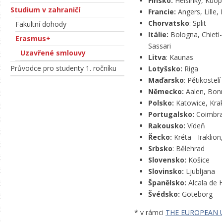
Finsko:
Helsinky, Kuop
Studium v zahraničí
Francie:
Angers, Lille,
Chorvatsko
: Split
Fakultní dohody
Itálie:
Bologna, Chieti
Erasmus+
Sassari
Uzavřené smlouvy
Litva
: Kaunas
Průvodce pro studenty 1. ročníku
Lotyšsko:
Riga
Maďarsko
: Pětikostel
Německo:
Aalen, Bonn
Polsko:
Katowice, Krak
Portugalsko:
Coimbra
Rakousko:
Vídeň
Řecko:
Kréta - Iraklion
Srbsko
: Bělehrad
Slovensko:
Košice
Slovinsko:
Ljubljana
Španělsko:
Alcala de 
Švédsko:
Göteborg
* v rámci
THE EUROPEAN U