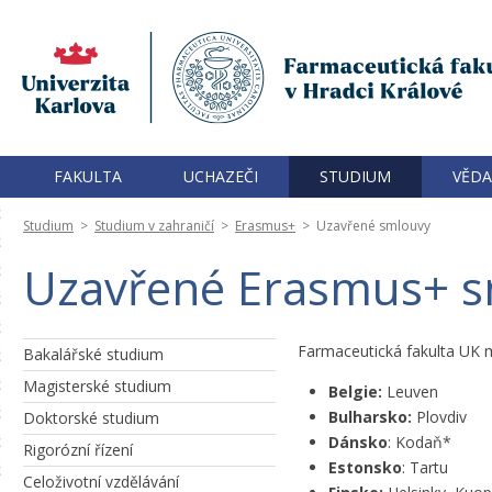
FAKULTA
UCHAZEČI
STUDIUM
VĚDA
Studium
>
Studium v zahraničí
>
Erasmus+
>
Uzavřené smlouvy
Uzavřené Erasmus+ 
Farmaceutická fakulta UK 
Bakalářské studium
Magisterské studium
Belgie:
Leuven
Bulharsko:
Plovdiv
Doktorské studium
Dánsko
: Kodaň*
Rigorózní řízení
Estonsko
: Tartu
Celoživotní vzdělávání