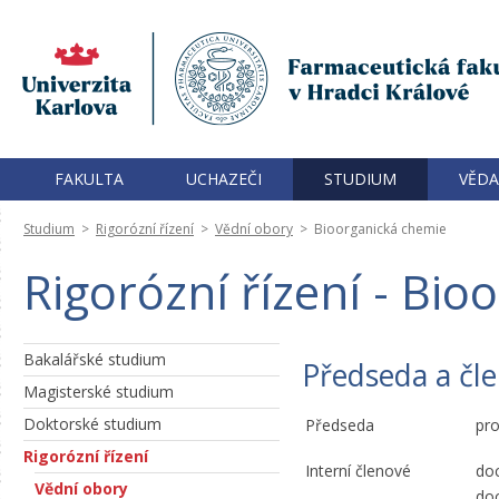
FAKULTA
UCHAZEČI
STUDIUM
VĚDA
Studium
>
Rigorózní řízení
>
Vědní obory
>
Bioorganická chemie
Rigorózní řízení - Bi
Bakalářské studium
Předseda a čle
Magisterské studium
Doktorské studium
Předseda
pro
Rigorózní řízení
Interní členové
doc
Vědní obory
doc