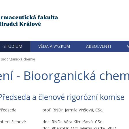
STUDIUM
VĚDA A VÝZKUM
ABSOLVENTI
Bioorganická chemie
ení - Bioorganická chem
Předseda a členové rigorózní komise
Předseda
prof. RNDr. Jarmila Vinšová, CSc.
Interní členové
doc. RNDr. Věra Klimešová, CSc.
doc. PharmDr. Mgr. Martin Krátký, Ph.D.