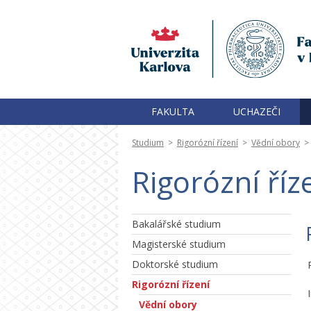
FAKULTA
UCHAZEČI
Studium
>
Rigorózní řízení
>
Vědní obory
>
Rigorózní říz
Bakalářské studium
Magisterské studium
Doktorské studium
Rigorózní řízení
Vědní obory