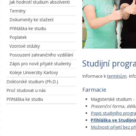
Jak hodnotí studium absolventi
Termíny
Dokumenty ke stažení
Přihláška ke studiu
Poplatek
Vzorové otázky
Posouzení zahraničního vzdělání
Studijní prog
Zápis pro nově přijaté studenty
Koleje Univerzity Karlovy
Informace k
termínům
. In
Doktorské studium (Ph.D.)
Farmacie
Proč studovat u nás
Magisterské studium - z
Přihláška ke studiu
Prezenční forma, délka
Popis studijního prog
Přihláška ve Studij
Možnosti přijetí bez př