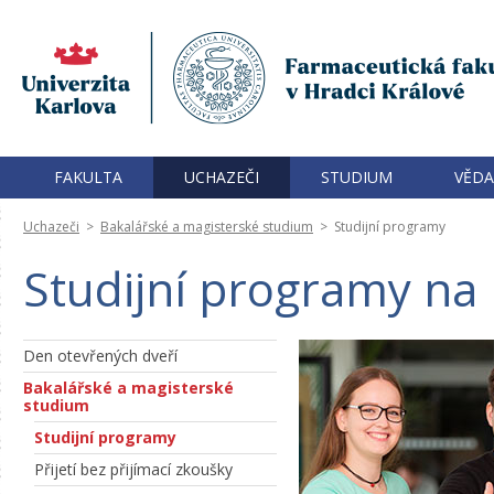
FAKULTA
UCHAZEČI
STUDIUM
VĚDA
Uchazeči
>
Bakalářské a magisterské studium
>
Studijní programy
Studijní programy na
Den otevřených dveří
Bakalářské a magisterské
studium
Studijní programy
Přijetí bez přijímací zkoušky