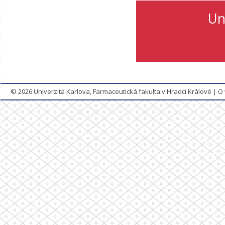
Un
© 2026
Univerzita Karlova, Farmaceutická fakulta v Hradci Králové
|
O 