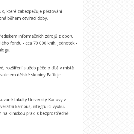
 UK, které zabezpečuje pěstování
upná během otvírací doby.
třediskem informačních zdrojů z oboru
lého fondu - cca 70 000 knih. jednotek -
logu.
é, rozšíření služeb péče o dítě v místě
vatelem dětské skupiny Fafík je
ované fakulty Univerzity Karlovy v
erzitní kampus, integrující výuku,
 na klinickou praxi s bezprostředně