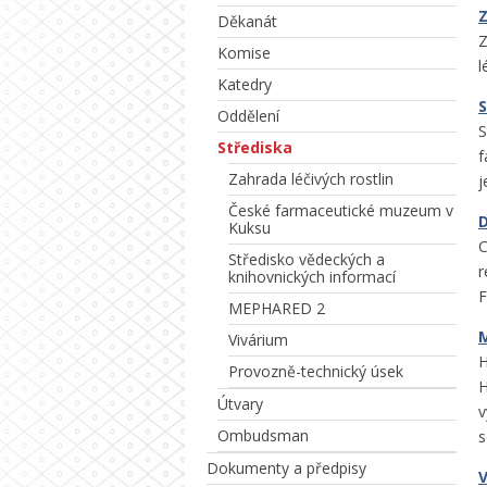
Z
Děkanát
Z
Komise
l
Katedry
S
Oddělení
S
Střediska
f
Zahrada léčivých rostlin
j
České farmaceutické muzeum v
D
Kuksu
C
Středisko vědeckých a
r
knihovnických informací
F
MEPHARED 2
Vivárium
H
Provozně-technický úsek
H
Útvary
v
Ombudsman
s
Dokumenty a předpisy
V