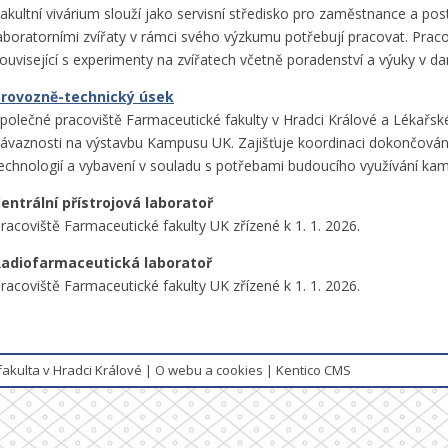
akultní vivárium slouží jako servisní středisko pro zaměstnance a post
aboratorními zvířaty v rámci svého výzkumu potřebují pracovat. Praco
ouvisející s experimenty na zvířatech včetně poradenství a výuky v dan
rovozně-technický úsek
polečné pracoviště Farmaceutické fakulty v Hradci Králové a Lékařské 
ávaznosti na výstavbu Kampusu UK. Zajišťuje koordinaci dokončová
echnologií a vybavení v souladu s potřebami budoucího využívání ka
entrální přístrojová laboratoř
racoviště Farmaceutické fakulty UK zřízené k 1. 1. 2026.
adiofarmaceutická laboratoř
racoviště Farmaceutické fakulty UK zřízené k 1. 1. 2026.
fakulta v Hradci Králové
|
O webu a cookies
|
Kentico CMS