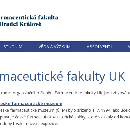
STUDIUM
VĚDA A VÝZKUM
ABSOLVENTI
rmaceutické fakulty UK
 rámci organizačního členění Farmaceutické fakulty UK jsou zřizována 
České farmaceutické muzeum
eské farmaceutické muzeum (ČFM) bylo zřízeno 1. 7. 1994 jako účelov
pravuje české farmaceuticko-historické sbírky, které vznikaly od konc
odoby trvalé muzejní expozice.