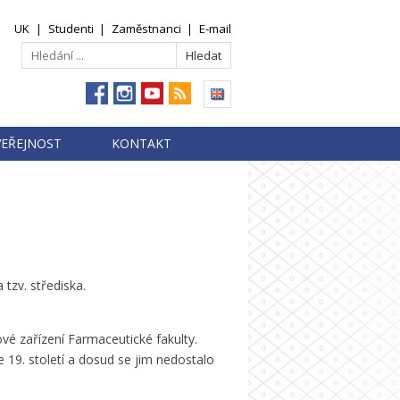
UK
|
Studenti
|
Zaměstnanci
|
E-mail
VEŘEJNOST
KONTAKT
tzv. střediska.
é zařízení Farmaceutické fakulty.
e 19. století a dosud se jim nedostalo