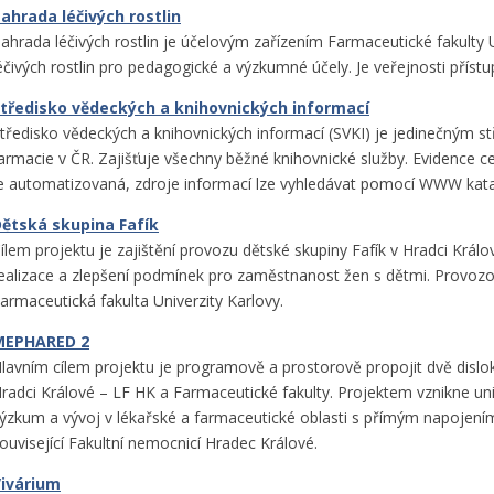
ahrada léčivých rostlin
ahrada léčivých rostlin je účelovým zařízením Farmaceutické fakulty
éčivých rostlin pro pedagogické a výzkumné účely. Je veřejnosti příst
tředisko vědeckých a knihovnických informací
tředisko vědeckých a knihovnických informací (SVKI) je jedinečným s
armacie v ČR. Zajišťuje všechny běžné knihovnické služby. Evidence ce
e automatizovaná, zdroje informací lze vyhledávat pomocí WWW kata
ětská skupina Fafík
ílem projektu je zajištění provozu dětské skupiny Fafík v Hradci Králov
ealizace a zlepšení podmínek pro zaměstnanost žen s dětmi. Provozo
armaceutická fakulta Univerzity Karlovy.
MEPHARED 2
lavním cílem projektu je programově a prostorově propojit dvě dislok
radci Králové – LF HK a Farmaceutické fakulty. Projektem vznikne univ
ýzkum a vývoj v lékařské a farmaceutické oblasti s přímým napojením
ouvisející Fakultní nemocnicí Hradec Králové.
ivárium