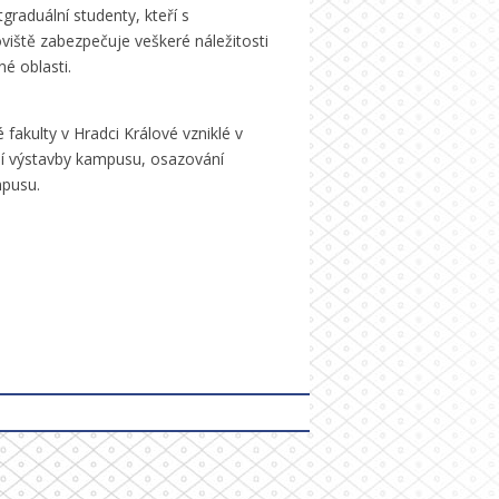
graduální studenty, kteří s
viště zabezpečuje veškeré náležitosti
é oblasti.
fakulty v Hradci Králové vzniklé v
ní výstavby kampusu, osazování
mpusu.