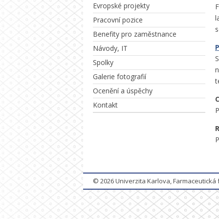
Evropské projekty
F
l
Pracovní pozice
s
Benefity pro zaměstnance
P
Návody, IT
S
Spolky
n
Galerie fotografií
t
Ocenění a úspěchy
C
Kontakt
P
R
P
© 2026
Univerzita Karlova, Farmaceutická 