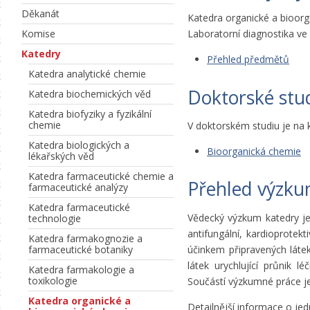
Děkanát
Katedra organické a bioorg
Komise
Laboratorní diagnostika ve 
Katedry
Přehled předmětů
Katedra analytické chemie
Doktorské st
Katedra biochemických věd
Katedra biofyziky a fyzikální
chemie
V doktorském studiu je na 
Katedra biologických a
Bioorganická chemie
lékařských věd
Katedra farmaceutické chemie a
Přehled výzku
farmaceutické analýzy
Katedra farmaceutické
Vědecký výzkum katedry je 
technologie
antifungální, kardioprotekt
Katedra farmakognozie a
účinkem připravených láte
farmaceutické botaniky
látek urychlující průnik l
Katedra farmakologie a
toxikologie
Součástí výzkumné práce je 
Katedra organické a
Detailnější informace o jed