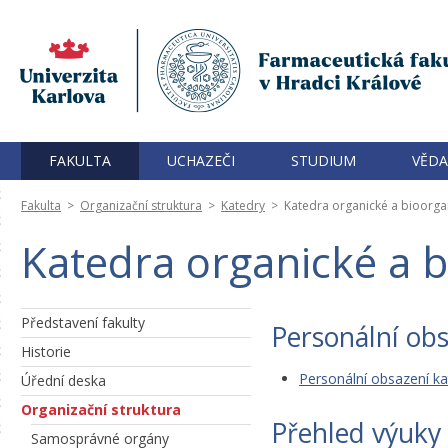
FAKULTA
UCHAZEČI
STUDIUM
VĚDA
Fakulta
>
Organizační struktura
>
Katedry
>
Katedra organické a bioorga
Katedra organické a 
Představení fakulty
Personální ob
Historie
Personální obsazení ka
Úřední deska
Organizační struktura
Přehled výuky
Samosprávné orgány