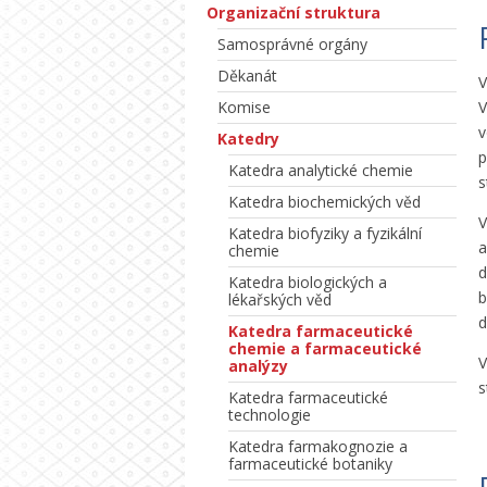
Organizační struktura
Samosprávné orgány
Děkanát
V
Komise
V
v
Katedry
p
Katedra analytické chemie
s
Katedra biochemických věd
V
Katedra biofyziky a fyzikální
a
chemie
d
Katedra biologických a
b
lékařských věd
d
Katedra farmaceutické
chemie a farmaceutické
analýzy
s
Katedra farmaceutické
technologie
Katedra farmakognozie a
farmaceutické botaniky