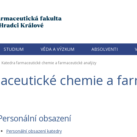
STUDIUM
VĚDA A VÝZKUM
ABSOLVENTI
>
Katedra farmaceutické chemie a farmaceutické analýzy
aceutické chemie a fa
Personální obsazení
Personální obsazení katedry