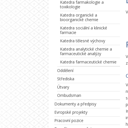
Katedra farmakologie a
toxikologie
V
Katedra organické a
bioorganické chemie
Katedra sociální a klinické
farmacie
Katedra tělesné výchovy
Katedra analytické chemie a
farmaceutické analýzy
V
Katedra farmaceutické chemie
z
Oddělení
Střediska
V
Útvary
Ombudsman
s
Dokumenty a předpisy
p
I
Evropské projekty
i
Pracovní pozice
h