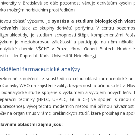
niverzity v Bratislavě se dále pozornost věnuje derivátům kyselin p
ako možným herbicidním prostředkům.
ovou oblastí výzkumu je
syntéza a studium biologických vlas
ktivních
látek ze skupiny derivátů porfyrinu. V centru pozornost
ligonukleotidy, je studium schopnosti štěpit komplementární řetě
ýzkum je mezioborovou záležitostí a participuje na něm několik p
nalytické chemie VŠCHT v Praze, firma Generi Biotech Hradec 
nstitut der Ruprecht–Karls–Universität Heidelberg).
Oddělení farmaceutické analýzy
ýzkumné zaměření se soustředí na celou oblast farmaceutické ana
ožadavky WHO na zajištění kvality, bezpečnosti a účinnosti léčiv. Hl
 bioanalytické studie spojené s výzkumem a vývojem nových léčiv. P
eparační techniky (HPLC, UHPLC, GC a CE) ve spojení s řadou 
luorescence). Vývoj těchto moderních metod má přímou návaznost n
éčiv na organismus v rámci preklinických studií, které probíhají na spol
lavními oblastmi zájmu jsou: