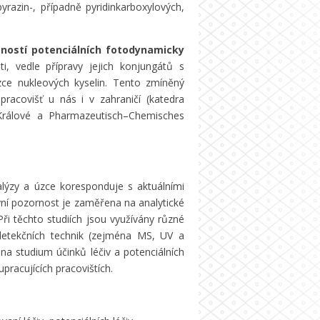
yrazin-, případně pyridinkarboxylových,
tností potenciálních fotodynamicky
i, vedle přípravy jejich konjungátů s
zce nukleových kyselin. Tento zmíněný
racovišť u nás i v zahraničí (katedra
Králové a Pharmazeutisch–Chemisches
lýzy a úzce koresponduje s aktuálními
avní pozornost je zaměřena na analytické
ři těchto studiích jsou využívány různé
detekčních technik (zejména MS, UV a
a studium účinků léčiv a potenciálních
upracujících pracovištích.