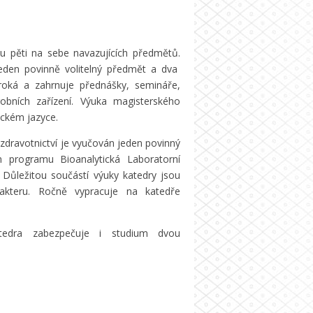
u pěti na sebe navazujících předmětů.
 jeden povinně volitelný předmět a dva
iroká a zahrnuje přednášky, semináře,
robních zařízení. Výuka magisterského
ickém jazyce.
zdravotnictví je vyučován jeden povinný
m programu Bioanalytická Laboratorní
 Důležitou součástí výuky katedry jsou
akteru. Ročně vypracuje na katedře
atedra zabezpečuje i studium dvou