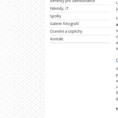
Benefity pro zaměstnance
U
Návody, IT
j
Spolky
N
Galerie fotografií
a
o
Ocenění a úspěchy
v
Kontakt
a
I
V
p
a
s
f
l
H