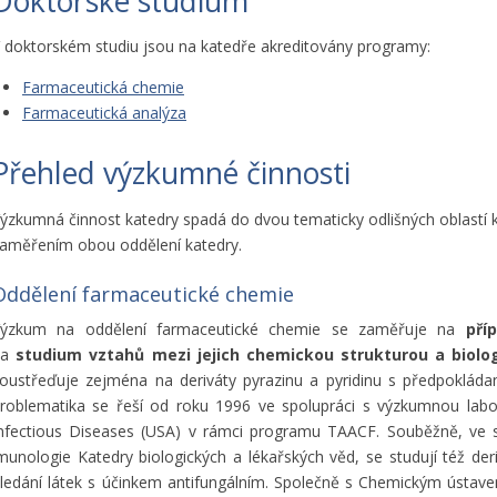
Doktorské studium
 doktorském studiu jsou na katedře akreditovány programy:
Farmaceutická chemie
Farmaceutická analýza
Přehled výzkumné činnosti
ýzkumná činnost katedry spadá do dvou tematicky odlišných oblastí
aměřením obou oddělení katedry.
Oddělení farmaceutické chemie
ýzkum na oddělení farmaceutické chemie se zaměřuje na
pří
na
studium vztahů mezi jejich chemickou strukturou a biolog
oustřeďuje zejména na deriváty pyrazinu a pyridinu s předpokláda
roblematika se řeší od roku 1996 ve spolupráci s výzkumnou labora
nfectious Diseases (USA) v rámci programu TAACF. Souběžně, ve s
munologie Katedry biologických a lékařských věd, se studují též der
ledání látek s účinkem antifungálním. Společně s Chemickým ústa