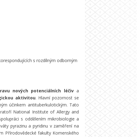
 korespondujících s rozdílným odborným
pravu nových potenciálních léčiv
a
ickou aktivitou
. Hlavní pozornost se
ným účinkem antituberkulotickým. Tato
toří National Institute of Allergy and
polupráci s oddělením mikrobiologie a
iváty pyrazinu a pyridinu v zaměření na
vem Přírodovědecké fakulty Komenského