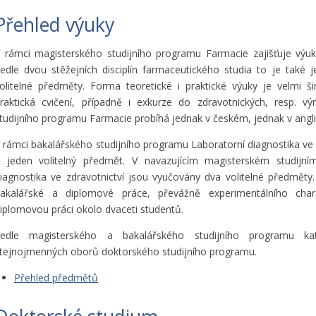
Přehled výuky
 rámci magisterského studijního programu Farmacie zajišťuje výuk
edle dvou stěžejních disciplín farmaceutického studia to je také
olitelné předměty. Forma teoretické i praktické výuky je velmi š
raktická cvičení, případně i exkurze do zdravotnických, resp. vý
tudijního programu Farmacie probíhá jednak v českém, jednak v angl
 rámci bakalářského studijního programu Laboratorní diagnostika ve 
 jeden volitelný předmět. V navazujícím magisterském studijní
iagnostika ve zdravotnictví jsou vyučovány dva volitelné předměty.
akalářské a diplomové práce, převážně experimentálního char
iplomovou práci okolo dvaceti studentů.
Vedle magisterského a bakalářského studijního programu k
tejnojmenných oborů doktorského studijního programu.
Přehled předmětů