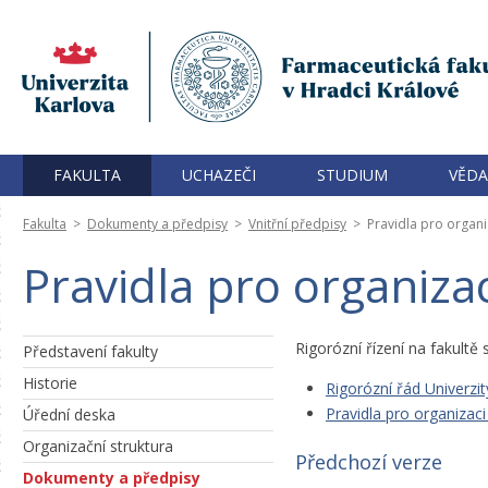
FAKULTA
UCHAZEČI
STUDIUM
VĚDA
Fakulta
>
Dokumenty a předpisy
>
Vnitřní předpisy
>
Pravidla pro organi
Pravidla pro organizac
Rigorózní řízení na fakultě 
Představení fakulty
Historie
Rigorózní řád Univerzit
Pravidla pro organizaci
Úřední deska
Organizační struktura
Předchozí verze
Dokumenty a předpisy