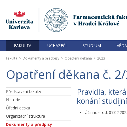
FAKULTA
UCHAZEČI
STUDIUM
VĚDA
Fakulta
>
Dokumenty a předpisy
>
Opatření děkana
>
2023
Opatření děkana č. 2
Pravidla, kter
Představení fakulty
konání studijn
Historie
Úřední deska
Účinnost od: 07.02.202
Organizační struktura
Dokumenty a předpisy