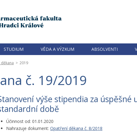
STUDIUM
VĚDA A VÝZKUM
ABSOLVENTI
í děkana
>
2019
ana č. 19/2019
Stanovení výše stipendia za úspěšné 
standardní době
Účinnost od: 01.01.2020
Nahrazuje dokument:
Opatření děkana č. 8/2018