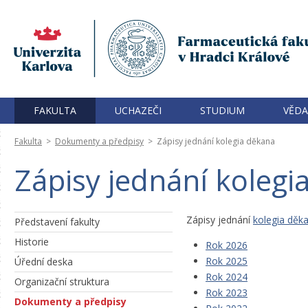
FAKULTA
UCHAZEČI
STUDIUM
VĚDA
Fakulta
>
Dokumenty a předpisy
>
Zápisy jednání kolegia děkana
Zápisy jednání kolegi
Zápisy jednání
kolegia děk
Představení fakulty
Historie
Rok 2026
Rok 2025
Úřední deska
Rok 2024
Organizační struktura
Rok 2023
Dokumenty a předpisy