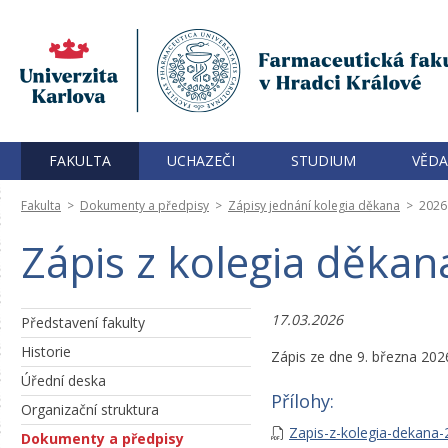
FAKULTA
UCHAZEČI
STUDIUM
VĚDA
Fakulta
>
Dokumenty a předpisy
>
Zápisy jednání kolegia děkana
>
2026
Zápis z kolegia děkan
17.03.2026
Představení fakulty
Historie
Zápis ze dne 9. března 202
Úřední deska
Přílohy:
Organizační struktura
Zapis-z-kolegia-dekana-
Dokumenty a předpisy