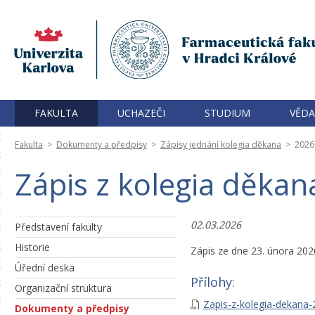
FAKULTA
UCHAZEČI
STUDIUM
VĚDA
Fakulta
>
Dokumenty a předpisy
>
Zápisy jednání kolegia děkana
>
2026
Zápis z kolegia děkan
02.03.2026
Představení fakulty
Historie
Zápis ze dne 23. února 202
Úřední deska
Přílohy:
Organizační struktura
Zapis-z-kolegia-dekana-
Dokumenty a předpisy