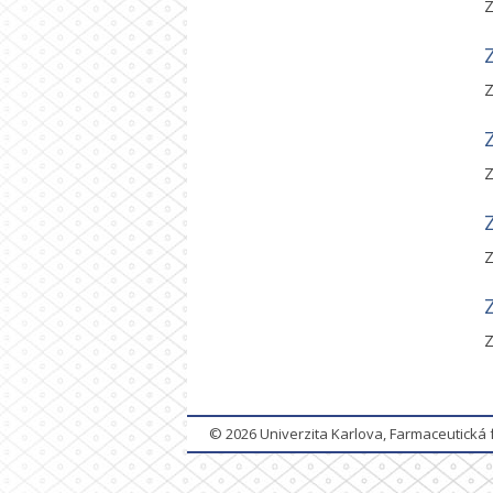
Z
Z
Z
Z
Z
© 2026
Univerzita Karlova, Farmaceutická 