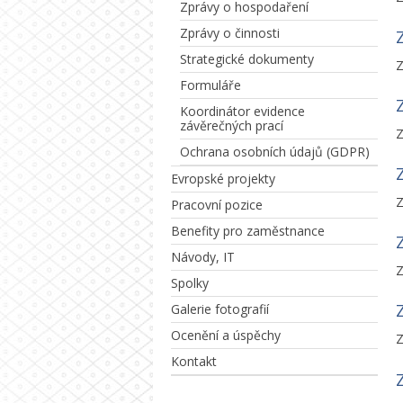
Zprávy o hospodaření
Zprávy o činnosti
Strategické dokumenty
Z
Formuláře
Koordinátor evidence
závěrečných prací
Z
Ochrana osobních údajů (GDPR)
Evropské projekty
Z
Pracovní pozice
Benefity pro zaměstnance
Návody, IT
Z
Spolky
Galerie fotografií
Ocenění a úspěchy
Z
Kontakt