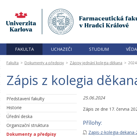
FAKULTA
UCHAZEČI
STUDIUM
VĚDA
Fakulta
>
Dokumenty a předpisy
>
Zápisy jednání kolegia děkana
>
2024
Zápis z kolegia děkan
25.06.2024
Představení fakulty
Historie
Zápis ze dne 17. června 20
Úřední deska
Přílohy:
Organizační struktura
Zapis-z-kolegia-dekana-
Dokumenty a předpisy