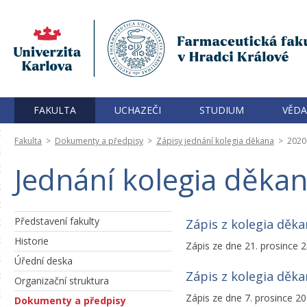
FAKULTA
UCHAZEČI
STUDIUM
VĚDA
Fakulta
>
Dokumenty a předpisy
>
Zápisy jednání kolegia děkana
>
2020
Jednání kolegia děkan
Představení fakulty
Zápis z kolegia děk
Historie
Zápis ze dne 21. prosince 
Úřední deska
Zápis z kolegia děk
Organizační struktura
Zápis ze dne 7. prosince 2
Dokumenty a předpisy