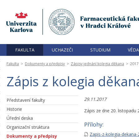
FAKULTA
UCHAZEČI
STUDIUM
VĚDA
Fakulta
>
Dokumenty a předpisy
>
Zápisy jednání kolegia děkana
>
2017
Zápis z kolegia děkan
29.11.2017
Představení fakulty
Historie
Zápis ze dne 20. listopadu
Úřední deska
Přílohy:
Organizační struktura
Zapis-z-kolegia-dekana-
Dokumenty a předpisy