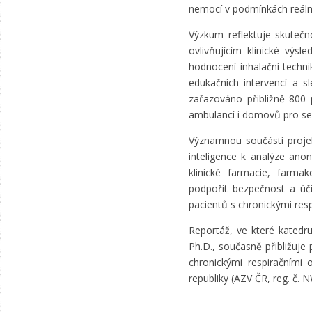
nemocí v podmínkách reálné
Výzkum reflektuje skutečn
ovlivňujícím klinické výsl
hodnocení inhalační techn
edukačních intervencí a s
zařazováno přibližně 800 
ambulancí i domovů pro se
Významnou součástí projek
inteligence k analýze ano
klinické farmacie, farmak
podpořit bezpečnost a účin
pacientů s chronickými re
Reportáž, ve které katedr
Ph.D., současně přibližuje
chronickými respiračními
republiky (AZV ČR, reg. č.