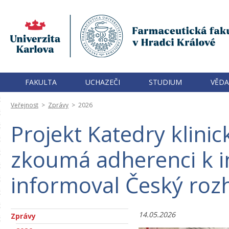
FAKULTA
UCHAZEČI
STUDIUM
VĚDA
Veřejnost
>
Zprávy
>
2026
Projekt Katedry klinic
zkoumá adherenci k i
informoval Český roz
14.05.2026
Zprávy