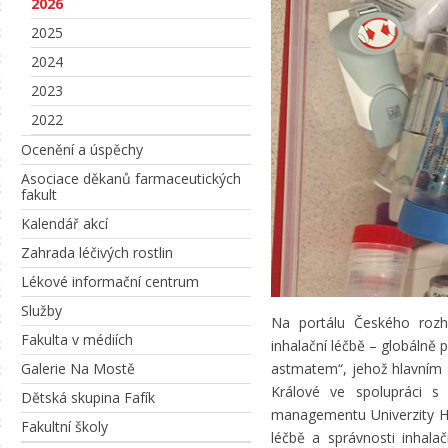
2026
2025
2024
2023
2022
Ocenění a úspěchy
Asociace děkanů farmaceutických
fakult
Kalendář akcí
Zahrada léčivých rostlin
Lékové informační centrum
Služby
Na portálu Českého rozh
Fakulta v médiích
inhalační léčbě – globálně
Galerie Na Mostě
astmatem“, jehož hlavním ř
Králové ve spolupráci s 
Dětská skupina Fafík
managementu Univerzity Hr
Fakultní školy
léčbě a správnosti inhala