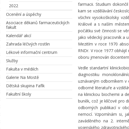
farmacii. Studium dokončil
2022
kam se vzdělávání českosl
Ocenění a úspěchy
všichni vysokoškolsky vzdě
Asociace děkanů farmaceutických
Králové a s naším městem p
fakult
počátku své činnosti se věn
Kalendář akcí
jako vědecký pracovník a uč
Zahrada léčivých rostlin
Mezitím v roce 1970 absolv
RNDr. V roce 1977 obhájil 
Lékové informační centrum
oboru jmenován docentem 
Služby
Vedle standartní klinickobi
Fakulta v médiích
diagnostiku monoklonální
Galerie Na Mostě
uznávaným odborníkem v o
Dětská skupina Fafík
odborné literatuře a vzděl
Fakultní školy
na klinickou biochemii a de
buněk, což je klíčové pro 
odborných publikací v obo
nemocí. Vzpomínám si, jak
zaváděného na 2. interně,
vojenského zdravotnického 