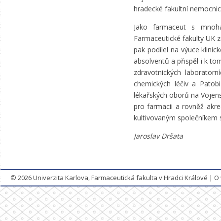
hradecké fakultní nemocnici
Jako farmaceut s mnohal
Farmaceutické fakulty UK z
pak podílel na výuce klinic
absolventů a přispěl i k to
zdravotnických laborator
chemických léčiv a Patob
lékařských oborů na Vojensk
pro farmacii a rovněž akre
kultivovaným společníkem 
Jaroslav Dršata
© 2026
Univerzita Karlova, Farmaceutická fakulta v Hradci Králové
|
O 