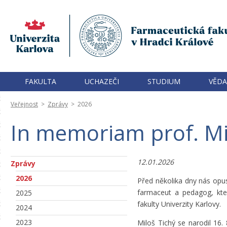
FAKULTA
UCHAZEČI
STUDIUM
VĚDA
Veřejnost
>
Zprávy
>
2026
In memoriam prof. Mi
12.01.2026
Zprávy
2026
Před několika dny nás opus
farmaceut a pedagog, kte
2025
fakulty Univerzity Karlovy.
2024
2023
Miloš Tichý se narodil 16.