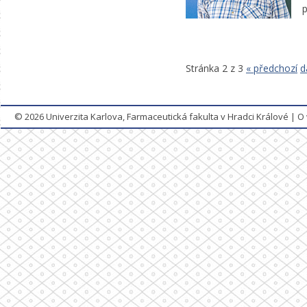
p
Stránka 2 z 3
« předchozí
d
© 2026
Univerzita Karlova, Farmaceutická fakulta v Hradci Králové
|
O 