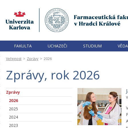
FAKULTA
UCHAZEČI
STUDIUM
VĚDA
Veřejnost
>
Zprávy
>
2026
Zprávy, rok 2026
Zprávy
V
2026
V
2025
F
2024
A
2023
r