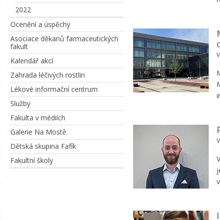
2022
Ocenění a úspěchy
Asociace děkanů farmaceutických
fakult
V
Kalendář akcí
M
Zahrada léčivých rostlin
M
Lékové informační centrum
i
Služby
Fakulta v médiích
Galerie Na Mostě
V
Dětská skupina Fafík
V
Fakultní školy
j
v