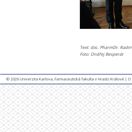
Text: doc. PharmDr. Radim
Foto:
Ondřej Besperát
© 2026
Univerzita Karlova, Farmaceutická fakulta v Hradci Králové
|
O 