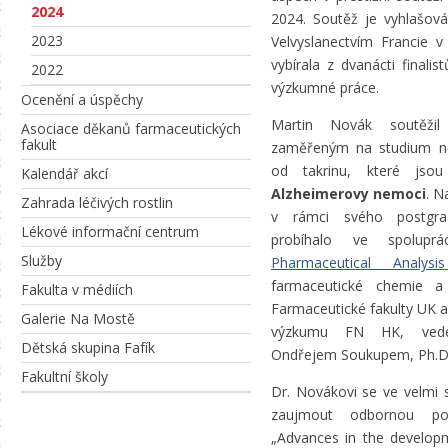
2024
2024. Soutěž je vyhlašová
2023
Velvyslanectvím Francie 
vybírala z dvanácti finalis
2022
výzkumné práce.
Ocenění a úspěchy
Martin Novák soutěži
Asociace děkanů farmaceutických
fakult
zaměřeným na studium no
od takrinu, které jso
Kalendář akcí
Alzheimerovy nemoci
. N
Zahrada léčivých rostlin
v rámci svého postgrad
Lékové informační centrum
probíhalo ve spoluprá
Služby
Pharmaceutical Analys
farmaceutické chemie a 
Fakulta v médiích
Farmaceutické fakulty UK 
Galerie Na Mostě
výzkumu FN HK, vede
Dětská skupina Fafík
Ondřejem Soukupem, Ph.D
Fakultní školy
Dr. Novákovi se ve velmi s
zaujmout odbornou por
„Advances in the develop