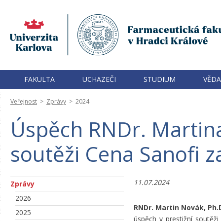
FAKULTA
UCHAZEČI
STUDIUM
VĚDA
Veřejnost
>
Zprávy
>
2024
Úspěch RNDr. Martina
soutěži Cena Sanofi z
11.07.2024
Zprávy
2026
RNDr. Martin Novák, Ph.
2025
úspěch v prestižní soutěži