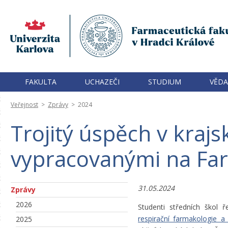
FAKULTA
UCHAZEČI
STUDIUM
VĚDA
Veřejnost
>
Zprávy
>
2024
Trojitý úspěch v kraj
vypracovanými na Far
31.05.2024
Zprávy
2026
Studenti středních škol
respirační farmakologie a 
2025