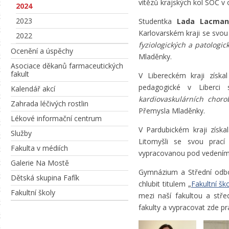
vítězů krajských kol SOČ v 
2024
2023
Studentka
Lada Lacman
Karlovarském kraji se svou
2022
fyziologických a patologi
Ocenění a úspěchy
Mladěnky.
Asociace děkanů farmaceutických
fakult
V Libereckém kraji získa
pedagogické v Liberc
Kalendář akcí
kardiovaskulárních choro
Zahrada léčivých rostlin
Přemysla Mladěnky.
Lékové informační centrum
V Pardubickém kraji získa
Služby
Litomyšli se svou prac
Fakulta v médiích
vypracovanou pod vedením
Galerie Na Mostě
Gymnázium a Střední odbor
Dětská skupina Fafík
chlubit titulem „
Fakultní šk
Fakultní školy
mezi naší fakultou a stře
fakulty a vypracovat zde pr