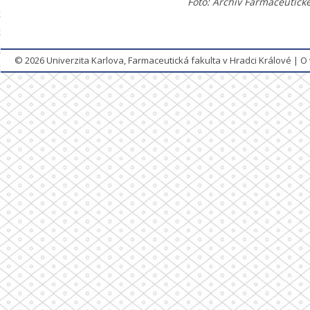
Foto: Archiv Farmaceutické
© 2026
Univerzita Karlova, Farmaceutická fakulta v Hradci Králové
|
O 