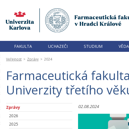
FAKULTA
UCHAZEČI
STUDIUM
VĚDA
Veřejnost
>
Zprávy
>
2024
Farmaceutická fakulta
Univerzity třetího věk
02.08.2024
Zprávy
2026
2025