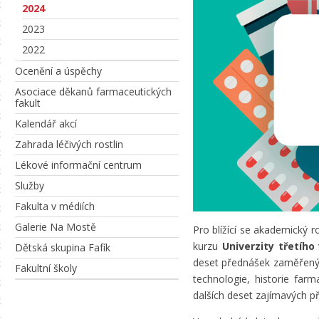
2024
2023
2022
Ocenění a úspěchy
Asociace děkanů farmaceutických
fakult
Kalendář akcí
Zahrada léčivých rostlin
Lékové informační centrum
Služby
Fakulta v médiích
Galerie Na Mostě
Pro blížící se akademický r
kurzu
Univerzity třetího
Dětská skupina Fafík
deset přednášek zaměřenýc
Fakultní školy
technologie, historie farm
dalších deset zajímavých p