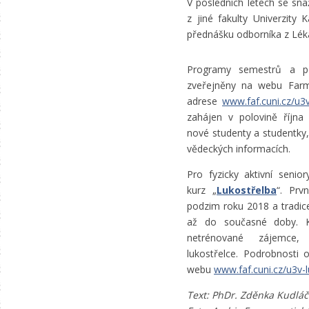
V posledních letech se sn
z jiné fakulty Univerzity 
přednášku odborníka z Lékař
Programy semestrů a po
zveřejněny na webu Farm
adrese
www.faf.cuni.cz/u3
zahájen v polovině října
nové studenty a studentky, 
vědeckých informacích.
Pro fyzicky aktivní senior
kurz „
Lukostřelba
“. Prv
podzim roku 2018 a tradic
až do současné doby. K
netrénované zájemce, 
lukostřelce. Podrobnosti 
webu
www.faf.cuni.cz/u3v-
Text: PhDr. Zděnka Kudláč