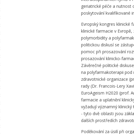
geriatrické péče a nutnost o
poskytování kvalifikované in
Evropský kongres klinické 
klinické farmacie v Evrop
polymorbidity a polyfarmak
politickou diskusí se zástup
pomoc při prosazování rozv
prosazování klinicko-farma
Závěrečné politické diskus
na polyfarmakoterapii pod
zdravotnické organizace (pr
rady (Dr. Francois-Lery Xa
EuroAgeism H2020 (prof. An
farmacie a uplatnění klini
vyžadují významný klinický t
- tyto dvě oblasti jsou zák
dalších prostředích zdravot
Poděkování za úsilí při or