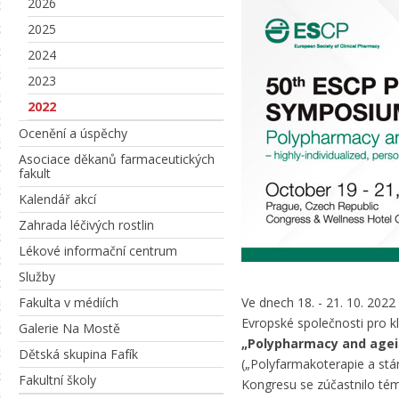
2026
2025
2024
2023
2022
Ocenění a úspěchy
Asociace děkanů farmaceutických
fakult
Kalendář akcí
Zahrada léčivých rostlin
Lékové informační centrum
Služby
Fakulta v médiích
Ve dnech 18. - 21. 10. 202
Evropské společnosti pro k
Galerie Na Mostě
„Polypharmacy and ageing
Dětská skupina Fafík
(„Polyfarmakoterapie a stárn
Fakultní školy
Kongresu se zúčastnilo tém