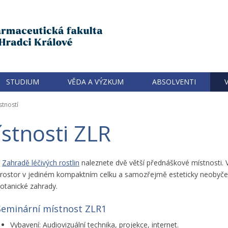
STUDIUM
VĚDA A VÝZKUM
ABSOLVENTI
stností
stnosti ZLR
V
Zahradě léčivých rostlin
naleznete dvě větší přednáškové místnosti.
rostor v jediném kompaktním celku a samozřejmě esteticky neobyčej
otanické zahrady.
Seminární místnost ZLR1
Vybavení: Audiovizuální technika, projekce, internet.