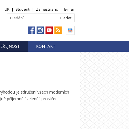
UK
|
Studenti
|
Zaměstnanci
|
E-mail
VEŘEJNOST
KONTAKT
 Výhodou je sdružení všech moderních
ně příjemné "zelené" prostředí