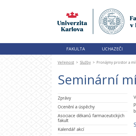
FAKULTA
UCHAZEČI
Veřejnost
>
Služby
>
Pronájmy prostor a mí
Seminární mí
Zprávy
p
Ocenění a úspěchy
b
Asociace děkanů farmaceutických
fakult
Kalendář akcí