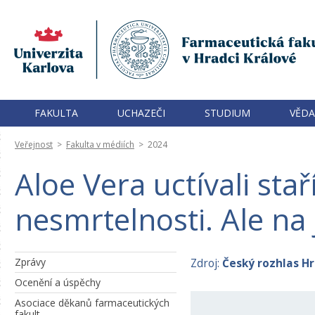
FAKULTA
UCHAZEČI
STUDIUM
VĚDA
Veřejnost
>
Fakulta v médiích
>
2024
Aloe Vera uctívali sta
nesmrtelnosti. Ale na j
Zprávy
Zdroj:
Český rozhlas H
Ocenění a úspěchy
Asociace děkanů farmaceutických
fakult