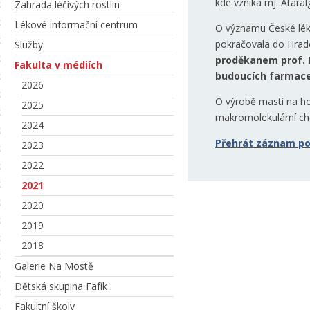
kde vzniká mj. Ataral
Zahrada léčivých rostlin
Lékové informační centrum
O významu České léká
pokračovala do Hrad
Služby
proděkanem prof. 
Fakulta v médiích
budoucích farmac
2026
O výrobě masti na h
2025
makromolekulární ch
2024
Přehrát záznam po
2023
2022
2021
2020
2019
2018
Galerie Na Mostě
Dětská skupina Fafík
Fakultní školy