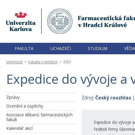
FAKULTA
UCHAZEČI
STUDIUM
VĚDA
Veřejnost
>
Fakulta v médiích
>
2021
Expedice do vývoje a 
Zprávy
Zdroj:
Český roozhlas
|
Ocenění a úspěchy
Asociace děkanů farmaceutických
fakult
Expedice do vývoje a
Kalendář akcí
řediteli firmy Glen