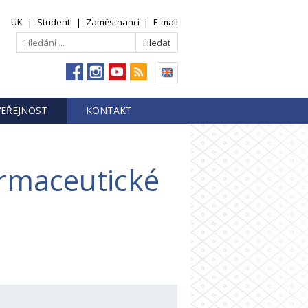
UK
|
Studenti
|
Zaměstnanci
|
E-mail
VEŘEJNOST
KONTAKT
armaceutické