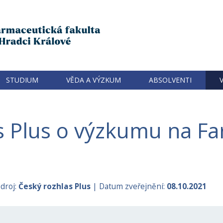
STUDIUM
VĚDA A VÝZKUM
ABSOLVENTI
s Plus o výzkumu na F
droj:
Český rozhlas Plus
| Datum zveřejnění:
08.10.2021