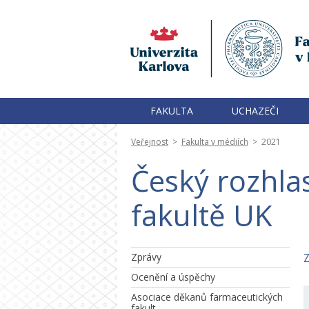
FAKULTA
UCHAZEČI
Veřejnost
>
Fakulta v médiích
>
2021
Český rozhla
fakultě UK
Zprávy
Z
Ocenění a úspěchy
Asociace děkanů farmaceutických
fakult