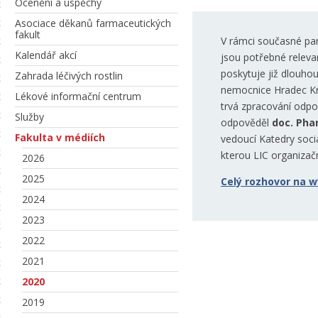
Ocenění a úspěchy
Asociace děkanů farmaceutických
fakult
V rámci současné pa
Kalendář akcí
jsou potřebné releva
poskytuje již dlouho
Zahrada léčivých rostlin
nemocnice Hradec Kr
Lékové informační centrum
trvá zpracování odpo
Služby
odpověděl
doc. Pha
Fakulta v médiích
vedoucí Katedry sociá
kterou LIC organizač
2026
2025
Celý rozhovor na w
2024
2023
2022
2021
2020
2019