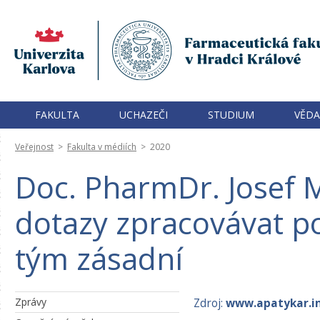
FAKULTA
UCHAZEČI
STUDIUM
VĚDA
Veřejnost
>
Fakulta v médiích
>
2020
Doc. PharmDr. Josef M
dotazy zpracovávat poc
tým zásadní
Zprávy
Zdroj:
www.apatykar.i