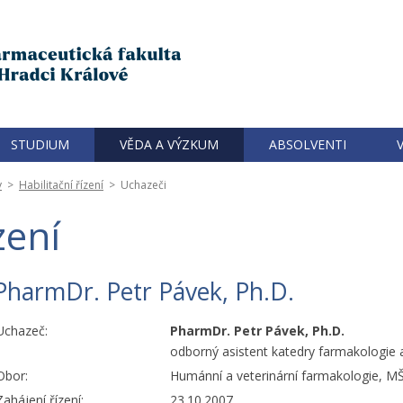
STUDIUM
VĚDA A VÝZKUM
ABSOLVENTI
y
>
Habilitační řízení
>
Uchazeči
zení
PharmDr. Petr Pávek, Ph.D.
Uchazeč:
PharmDr. Petr Pávek, Ph.D.
odborný asistent katedry farmakologie 
Obor:
Humánní a veterinární farmakologie, 
Zahájení řízení:
23.10.2007