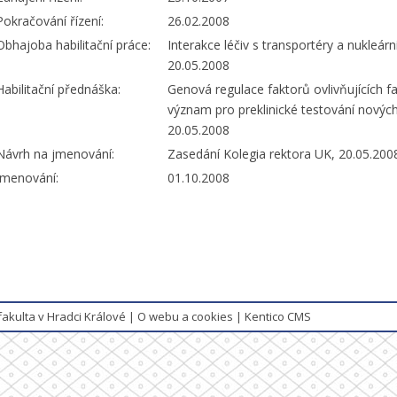
Pokračování řízení:
26.02.2008
Obhajoba habilitační práce:
Interakce léčiv s transportéry a nukleár
20.05.2008
Habilitační přednáška:
Genová regulace faktorů ovlivňujících f
význam pro preklinické testování nových
20.05.2008
Návrh na jmenování:
Zasedání Kolegia rektora UK, 20.05.200
Jmenování:
01.10.2008
fakulta v Hradci Králové
|
O webu a cookies
|
Kentico CMS