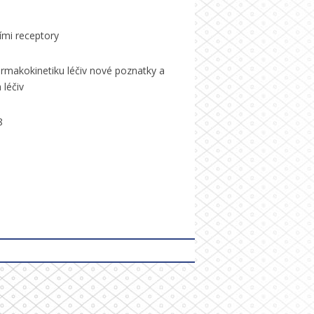
ními receptory
armakokinetiku léčiv nové poznatky a
 léčiv
8