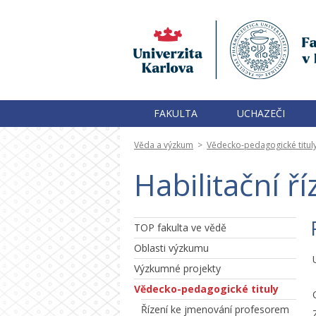
FAKULTA
UCHAZEČI
Věda a výzkum
>
Vědecko-pedagogické titul
Habilitační ří
TOP fakulta ve vědě
Oblasti výzkumu
Výzkumné projekty
Vědecko-pedagogické tituly
Řízení ke jmenování profesorem