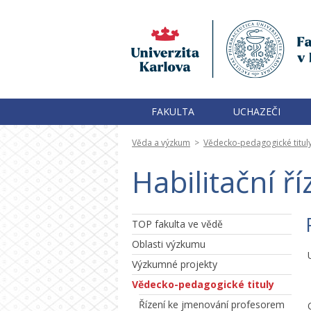
FAKULTA
UCHAZEČI
Věda a výzkum
>
Vědecko-pedagogické titul
Habilitační ří
TOP fakulta ve vědě
Oblasti výzkumu
Výzkumné projekty
Vědecko-pedagogické tituly
Řízení ke jmenování profesorem