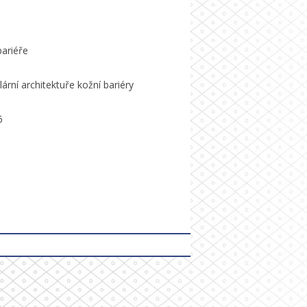
bariéře
ární architektuře kožní bariéry
6