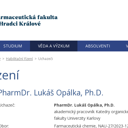
STUDIUM
VĚDA A VÝZKUM
ABSOLVENTI
y
>
Habilitační řízení
>
Uchazeči
zení
PharmDr. Lukáš Opálka, Ph.D.
Uchazeč:
PharmDr. Lukáš Opálka, Ph.D.
akademický pracovník Katedry organick
fakulty Univerzity Karlovy
Obor:
Farmaceutická chemie, NAU-27/2023-1