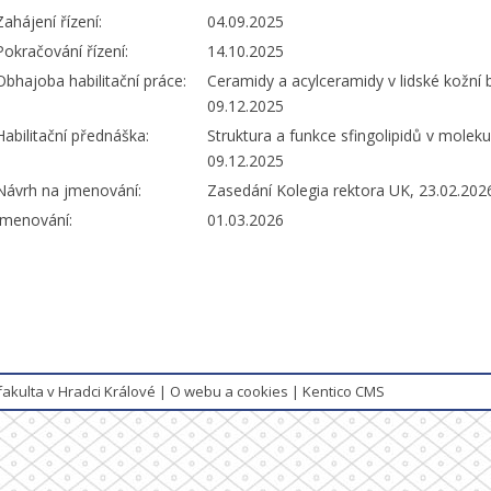
Zahájení řízení:
04.09.2025
Pokračování řízení:
14.10.2025
Obhajoba habilitační práce:
Ceramidy a acylceramidy v lidské kožní 
09.12.2025
Habilitační přednáška:
Struktura a funkce sfingolipidů v molekul
09.12.2025
Návrh na jmenování:
Zasedání Kolegia rektora UK, 23.02.202
Jmenování:
01.03.2026
fakulta v Hradci Králové
|
O webu a cookies
|
Kentico CMS