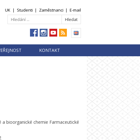
UK
|
Studenti
|
Zaměstnanci
|
E-mail
VEŘEJNOST
KONTAKT
é a bioorganické chemie Farmaceutické
2