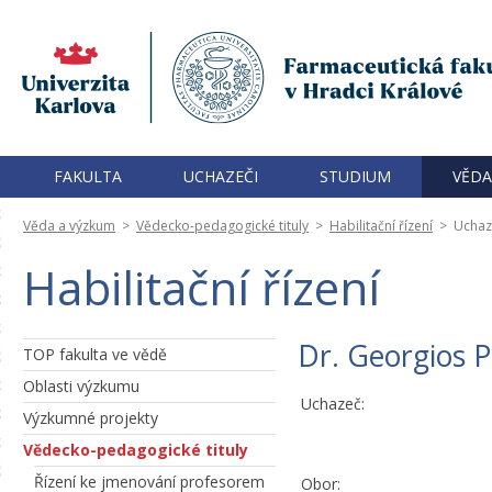
FAKULTA
UCHAZEČI
STUDIUM
VĚDA
Věda a výzkum
>
Vědecko-pedagogické tituly
>
Habilitační řízení
>
Uchaz
Habilitační řízení
Dr. Georgios 
TOP fakulta ve vědě
Oblasti výzkumu
Uchazeč:
Výzkumné projekty
Vědecko-pedagogické tituly
Řízení ke jmenování profesorem
Obor: