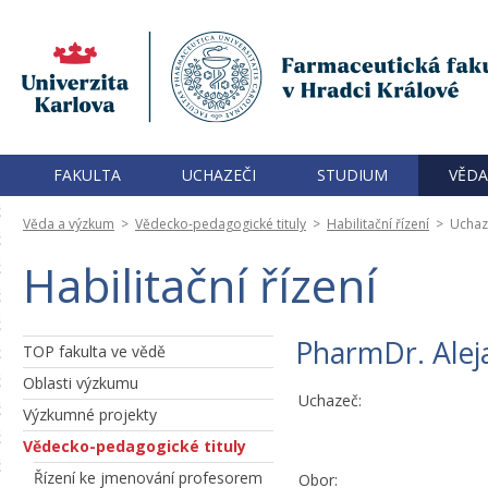
FAKULTA
UCHAZEČI
STUDIUM
VĚDA
Věda a výzkum
>
Vědecko-pedagogické tituly
>
Habilitační řízení
>
Uchaz
Habilitační řízení
PharmDr. Alej
TOP fakulta ve vědě
Oblasti výzkumu
Uchazeč:
Výzkumné projekty
Vědecko-pedagogické tituly
Řízení ke jmenování profesorem
Obor: