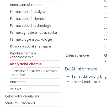
Ph
Bioorganická chemie
do
Farmaceutická analýza
do
pr
Farmaceutická chemie
do
Farmaceutická technologie
do
Farmakognosie a nutraceutika
do
Farmakologie a toxikologie
pr
pr
Klinická a sociální farmacie
Patobiochemie a
Externí členové
RN
xenobiochemie
/
Analytická chemie
Další informace
Tematické okruhy k rigorózní
zkoušce
Tematické okruhy k ri
Získaný titul:
RNDr.
Biochemie
Přihláška
Celoživotní vzdělávání
Studium v zahraničí