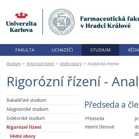
FAKULTA
UCHAZEČI
STUDIUM
VĚDA
Studium
>
Rigorózní řízení
>
Vědní obory
>
Analytická chemie
Rigorózní řízení - Ana
Bakalářské studium
Předseda a čle
Magisterské studium
Doktorské studium
Předseda
pr
Interní členové
do
Rigorózní řízení
do
Vědní obory