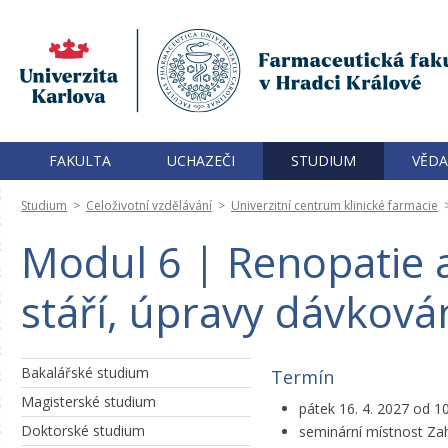
FAKULTA
UCHAZEČI
STUDIUM
VĚDA
Studium
>
Celoživotní vzdělávání
>
Univerzitní centrum klinické farmacie
Modul 6 | Renopatie 
stáří, úpravy dávkován
Bakalářské studium
Termín
Magisterské studium
pátek 16. 4. 2027 od 1
Doktorské studium
seminární místnost Zahr