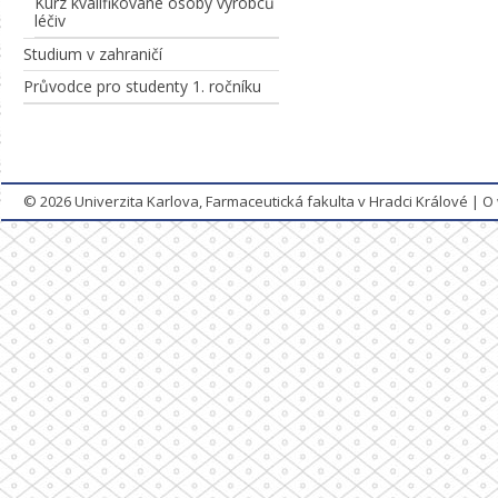
Kurz kvalifikované osoby výrobců
léčiv
Studium v zahraničí
Průvodce pro studenty 1. ročníku
© 2026
Univerzita Karlova, Farmaceutická fakulta v Hradci Králové
|
O 