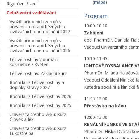
(
mapa
)
Rigorózní řízení
Celoživotní vzdělávání
Program
Využití přírodních zdrojů v
10:00-10:10
prevenci a terapii běžných a
civilizačních onemocnění 2027
Zahájení
doc. PharmDr. Daniela Fial
Využití přírodních zdrojů v
prevenci a terapii běžných a
Vedoucí Univerzitního centr
civilizačních onemocnění 2026
10:10-11:45
Léčivé rostliny v domácí
kosmetice / Květen
IONTOVÉ DYSBALANCE V
PharmDr. Milada Halačová,
Léčivé rostliny: Základní kurz
Vedoucí Oddělení klinické 
Roční kurz Léčivé rostliny a
Katedra sociální a klinické
doplňky stravy 2027
Roční kurz Léčivé rostliny 2026
11:45-12:00
Roční kurz Léčivé rostliny 2025
Přestávka na kávu
Univerzita třetího věku: Kurz
12:00-13:30
Člověk a lék
RENÁLNÍ FUNKCE VE STÁ
Univerzita třetího věku: Kurz
PharmDr. Eliška Dvořáčkov
Lukostřelba
Univerzita Karlova, Farmace