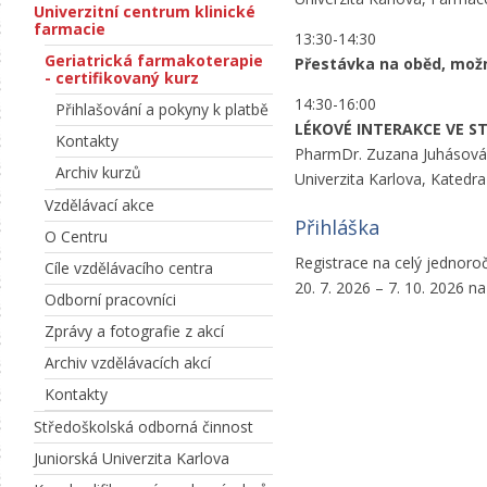
Univerzitní centrum klinické
farmacie
13:30-14:30
Geriatrická farmakoterapie
Přestávka na oběd, možn
- certifikovaný kurz
14:30-16:00
Přihlašování a pokyny k platbě
LÉKOVÉ INTERAKCE VE ST
Kontakty
PharmDr. Zuzana Juhásová,
Archiv kurzů
Univerzita Karlova, Katedra 
Vzdělávací akce
Přihláška
O Centru
Registrace na celý jednoro
Cíle vzdělávacího centra
20. 7. 2026 – 7. 10. 2026 
Odborní pracovníci
Zprávy a fotografie z akcí
Archiv vzdělávacích akcí
Kontakty
Středoškolská odborná činnost
Juniorská Univerzita Karlova