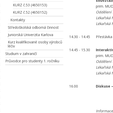
souvztaž
KURZ č.53 (4650153)
prim. MUD
Oddělení k
KURZ č.52 (4650152)
Lékařská f
Kontakty
Lékařská f
Středoškolská odborná činnost
Juniorská Univerzita Karlova
14.30 - 14.45
Přestávka
Kurz kvalifikované osoby výrobců
léčiv
14.45 - 15.30
Interakti
Studium v zahraničí
prim. MUD
Průvodce pro studenty 1. ročníku
Oddělení k
Lékařská f
Lékařská f
16.00
Diskuse 
Informace