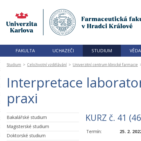
FAKULTA
UCHAZEČI
STUDIUM
VĚDA
Studium
>
Celoživotní vzdělávání
>
Univerzitní centrum klinické farmacie
Interpretace laborato
praxi
KURZ č. 41 (4
Bakalářské studium
Magisterské studium
Termín:
25. 2. 202
Doktorské studium