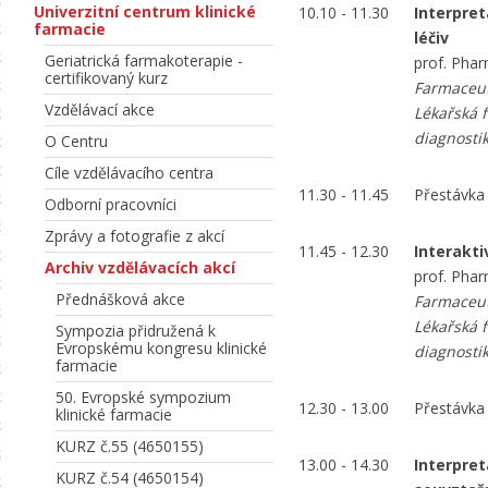
Univerzitní centrum klinické
10.10 - 11.30
Interpre
farmacie
léčiv
Geriatrická farmakoterapie -
prof. Pha
certifikovaný kurz
Farmaceut
Vzdělávací akce
Lékařská f
diagnostik
O Centru
Cíle vzdělávacího centra
11.30 - 11.45
Přestávka
Odborní pracovníci
Zprávy a fotografie z akcí
11.45 - 12.30
Interakti
Archiv vzdělávacích akcí
prof. Pha
Přednášková akce
Farmaceut
Lékařská f
Sympozia přidružená k
Evropskému kongresu klinické
diagnostik
farmacie
50. Evropské sympozium
12.30 - 13.00
Přestávka
klinické farmacie
KURZ č.55 (4650155)
13.00 - 14.30
Interpre
KURZ č.54 (4650154)