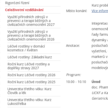
Rigorózní řízení
Kurz prob
Celoživotní vzdělávání
Místo konání:
Více inform
Využití přírodních zdrojů v
prevenci a terapii běžných a
Intepretac
civilizačních onemocnění 2027
onemocnění
Využití přírodních zdrojů v
řady farm
prevenci a terapii běžných a
civilizačních onemocnění 2026
dynamiky a
Anotace:
posluchačů
Léčivé rostliny v domácí
kosmetice / Květen
vyšetření,
markerů v 
Léčivé rostliny: Základní kurz
posluchačů
Roční kurz Léčivé rostliny a
modelových
doplňky stravy 2027
Program:
Roční kurz Léčivé rostliny 2026
10.00 - 10.10
Úvod
Roční kurz Léčivé rostliny 2025
doc. Pharm
Univerzita třetího věku: Kurz
Člověk a lék
UCKF a Kat
Geriatrick
Univerzita třetího věku: Kurz
Lukostřelba