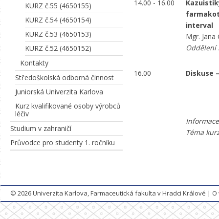
14.00 - 16.00
Kazuistik
KURZ č.55 (4650155)
farmakote
KURZ č.54 (4650154)
interval
KURZ č.53 (4650153)
Mgr. Jana 
Oddělení 
KURZ č.52 (4650152)
Kontakty
16.00
Diskuse 
Středoškolská odborná činnost
Juniorská Univerzita Karlova
Kurz kvalifikované osoby výrobců
léčiv
Informace
Studium v zahraničí
Téma kurz
Průvodce pro studenty 1. ročníku
© 2026
Univerzita Karlova, Farmaceutická fakulta v Hradci Králové
|
O 