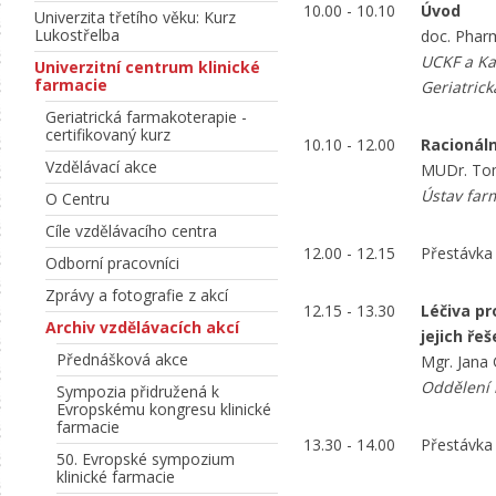
10.00 - 10.10
Úvod
Univerzita třetího věku: Kurz
Lukostřelba
doc. Pharm
UCKF a Kat
Univerzitní centrum klinické
farmacie
Geriatrick
Geriatrická farmakoterapie -
certifikovaný kurz
10.10 - 12.00
Racionáln
Vzdělávací akce
MUDr. Tom
Ústav farm
O Centru
Cíle vzdělávacího centra
12.00 - 12.15
Přestávka
Odborní pracovníci
Zprávy a fotografie z akcí
12.15 - 13.30
Léčiva pr
Archiv vzdělávacích akcí
jejich řeš
Přednášková akce
Mgr. Jana 
Oddělení 
Sympozia přidružená k
Evropskému kongresu klinické
farmacie
13.30 - 14.00
Přestávka
50. Evropské sympozium
klinické farmacie