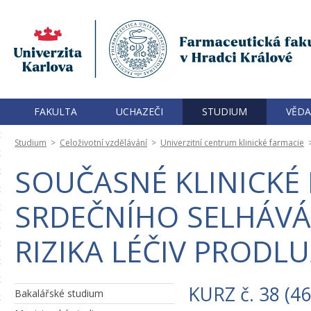
FAKULTA
UCHAZEČI
STUDIUM
VĚDA
Studium
>
Celoživotní vzdělávání
>
Univerzitní centrum klinické farmacie
SOUČASNÉ KLINICKÉ P
SRDEČNÍHO SELHÁVÁN
RIZIKA LÉČIV PRODLU
KURZ č. 38 (4
Bakalářské studium