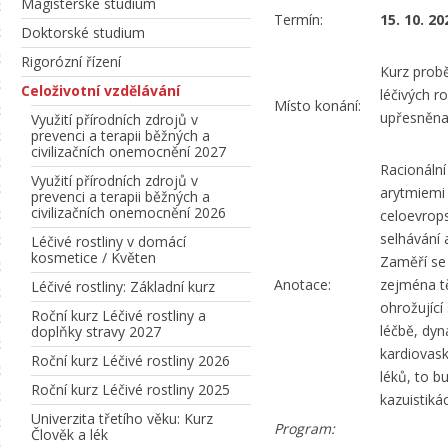
Magisterské studium
Termín:
15. 10. 20
Doktorské studium
Rigorózní řízení
Kurz prob
Celoživotní vzdělávání
léčivých r
Místo konání:
upřesněna 
Využití přírodních zdrojů v
prevenci a terapii běžných a
civilizačních onemocnění 2027
Racionální
Využití přírodních zdrojů v
arytmiemi
prevenci a terapii běžných a
civilizačních onemocnění 2026
celoevrops
selhávání a
Léčivé rostliny v domácí
kosmetice / Květen
Zaměří se 
Anotace:
zejména tě
Léčivé rostliny: Základní kurz
ohrožující
Roční kurz Léčivé rostliny a
léčbě, dyn
doplňky stravy 2027
kardiovask
Roční kurz Léčivé rostliny 2026
léků, to b
Roční kurz Léčivé rostliny 2025
kazuistiká
Univerzita třetího věku: Kurz
Program:
Člověk a lék