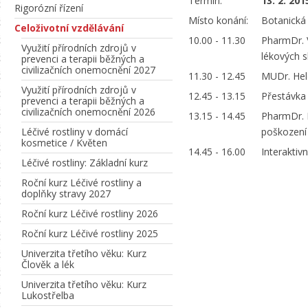
Termín:
13. 2. 201
Rigorózní řízení
Místo konání:
Botanická
Celoživotní vzdělávání
10.00 - 11.30
PharmDr. 
Využití přírodních zdrojů v
lékových sk
prevenci a terapii běžných a
civilizačních onemocnění 2027
11.30 - 12.45
MUDr. Hele
Využití přírodních zdrojů v
12.45 - 13.15
Přestávka
prevenci a terapii běžných a
civilizačních onemocnění 2026
13.15 - 14.45
PharmDr. M
Léčivé rostliny v domácí
poškození
kosmetice / Květen
14.45 - 16.00
Interaktiv
Léčivé rostliny: Základní kurz
Roční kurz Léčivé rostliny a
doplňky stravy 2027
Roční kurz Léčivé rostliny 2026
Roční kurz Léčivé rostliny 2025
Univerzita třetího věku: Kurz
Člověk a lék
Univerzita třetího věku: Kurz
Lukostřelba