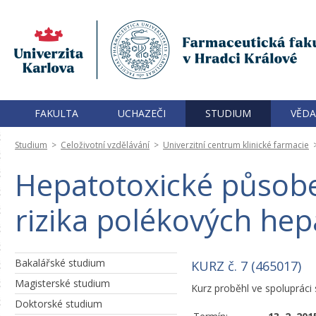
FAKULTA
UCHAZEČI
STUDIUM
VĚDA
Studium
>
Celoživotní vzdělávání
>
Univerzitní centrum klinické farmacie
Hepatotoxické působen
rizika polékových hep
Bakalářské studium
KURZ č. 7 (465017)
Magisterské studium
Kurz proběhl ve spolupráci 
Doktorské studium